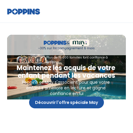
&
-30% sur l'accompagnement 6 mois
Plus de 15 000 familles font confiance à 
Poppins
Maintenez les acquis de votre 
enfant pendant les vacances
Poppins et May s'associent pour que votre 
enfant s'améliore en lecture et gagne 
confiance en lui
Découvrir l'offre spéciale May