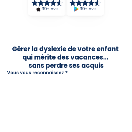
99+ avis
99+ avis
Gérer la dyslexie de votre enfant 
qui mérite des vacances... 
sans perdre ses acquis
Vous vous reconnaissez ?
📚 Je ne veux pas gâcher ses vacances avec des 
exercices
Après une année scolaire difficile, votre enfant a besoin de 
souffler. Mais au fond de vous, cette petite voix vous dit qu'il ne 