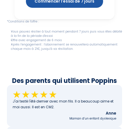
Commencer l'essai de 7 jours
*Conditions de l'offre :
Vous pouvez résilier à tout moment pendant 7 jours puis vous êtes débité 
à la fin de la période d'essai
Offre avec engagement de 6 mois
Après l’engagement : l’abonnement se renouvellera automatiquement 
chaque mois à 21€, jusqu’à sa résiliation.
Des parents qui utilisent Poppins
J'ai testé l'été dernier avec mon fils. Il a beaucoup aime et 
moi aussi. Il est en CM2.
Anne
Maman d’un enfant dyslexique