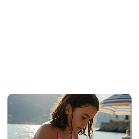
faut pas tout arrêter non plus.
🕰️  L'orthophoniste fait une pause jusqu'à septembre
Deux mois sans séance, c'est long. Vous vous demandez 
comment maintenir ce qu'il a appris sans que ce soit une corvée. 
😞 Les cahiers de vacances, c'est la guerre à la maison
Vous avez déjà essayé. Résultat : pleurs, cris, et l'impression de 
passer pour le méchant parent qui impose du travail pendant les 
vacances.
❓ Et s'il perdait tout en septembre ?
Ce stress de la rentrée, dès l'été : que va dire la maîtresse à la 
rentrée ? Va-t-il avoir encore plus de mal ?