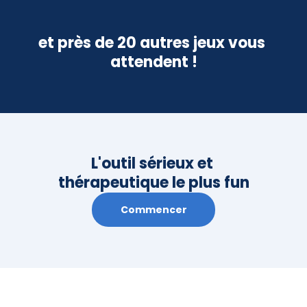
JEU DE LANGAGE ÉCRIT
📺 Ça passe ou ça tarte
Compétence :
 Je comprends 
et près de 20 autres jeux vous 
Infos : 
Réponds correctement aux questions 
attendent !
d’un animateur farfelu pour éviter une tarte à 
la crème.
L'outil sérieux et 
thérapeutique le plus fun
Commencer