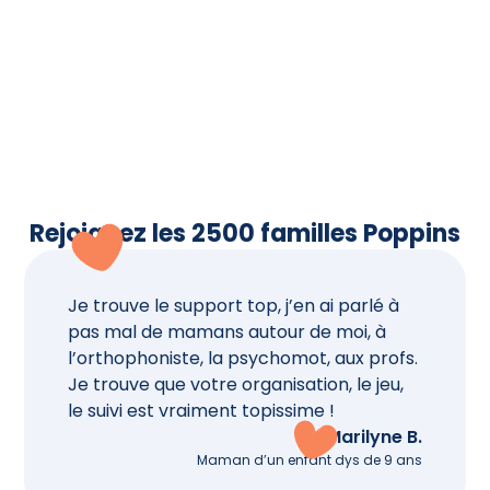
Résultats :
 Une amélioration 
significative chez l’ensemble des 
enfants.
Précision de lecture
Résultats :
 Une amélioration 
significative chez l’ensemble des 
enfants.
Rejoignez les 2500 familles Poppins
Je trouve le support top, j’en ai parlé à 
pas mal de mamans autour de moi, à 
l’orthophoniste, la psychomot, aux profs.
Je trouve que votre organisation, le jeu, 
le suivi est vraiment topissime !
Marilyne B.
Maman d’un enfant dys de 9 ans