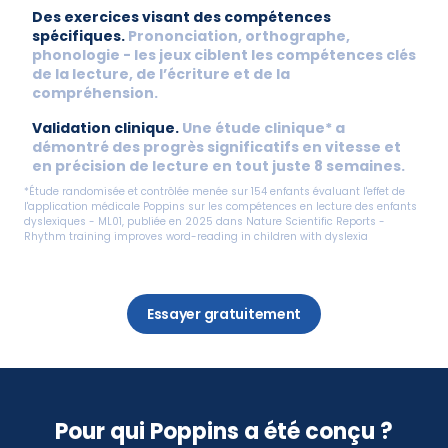
Des exercices visant des compétences 
spécifiques. 
Prononciation, orthographe, 
phonologie - les jeux ciblent les compétences clés 
de la lecture, de l’écriture et de la 
compréhension.
Validation clinique. 
Une étude clinique* a 
démontré des progrès significatifs en vitesse et 
en précision de lecture en tout juste 8 semaines.
*Étude randomisée et contrôlée menée sur 154 enfants évaluant l'effet de 
l'application médicale Poppins sur les compétences en lecture des enfants 
dyslexiques - ML01, publiée en 2025 dans Nature Scientific Reports - 
Rhythm training improves word-reading in children with dyslexia
Essayer gratuitement
Pour qui Poppins a été conçu ?