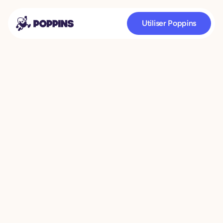
Utiliser Poppins
Des progrès en lecture 
dès 8 semaines.
Tout en s'amusant
Des exercices sous forme de jeu 
développés par des orthophonistes 
pour les enfants dyslexiques.
Voir si Poppins peut aider mon enfant
30 000 familles nous font confiance